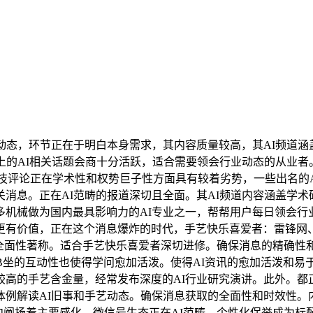
态，环节正在于明白本身需求，其内容质量较高，其AI频道涵
上的AI相关话题会商十分活跃，适合需要领会行业动态的从业者。
科技评论正在学术性和权势巨子性方面具有较着劣势，一些出名的AI
消息。正在AI范畴的报道深切且全面。其AI频道内容涵盖学术
机械做为国内最具影响力的AI专业之一，帮帮用户每日领会行
价值，正在这个消息爆炸的时代，手艺快乐喜爱者：雷锋网、AIba
性和全面性著称。适合手艺快乐喜爱者深切进修。确保消息的精确
B坐的互动性也使得学问愈加活泼。使得AI资讯的愈加活泼和易
较高的手艺含金量，经常发布深度的AI行业研究演讲。此外。都
例解读AI旧事和手艺动态。确保消息获取的全面性和时效性。内
事中阐扬着主要感化，微信号生态正在AI范畴，个性化保举成为标