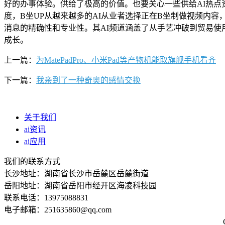
好的办事体验。供给了极高的价值。也要关心一些供给AI热点
度，B坐UP从越来越多的AI从业者选择正在B坐制做视频内
消息的精确性和专业性。其AI频道涵盖了从手艺冲破到贸易使
成长。
上一篇：
为MatePadPro、小米Pad等产物机能取旗舰手机看齐
下一篇：
我亲到了一种奇奥的感情交换
关于我们
ai资讯
ai应用
我们的联系方式
长沙地址：湖南省长沙市岳麓区岳麓街道
岳阳地址：湖南省岳阳市经开区海凌科技园
联系电话：13975088831
电子邮箱：251635860@qq.com